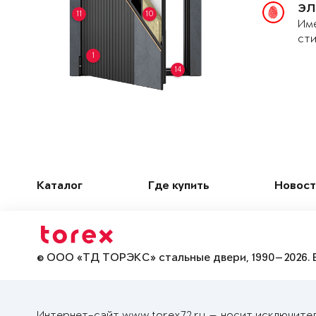
ЭЛ
11
10
Име
сти
1
14
Каталог
Где купить
Новост
© ООО «ТД ТОРЭКС» стальные двери, 1990—2026. 
Интернет-сайт www.torex72.ru — носит исключите