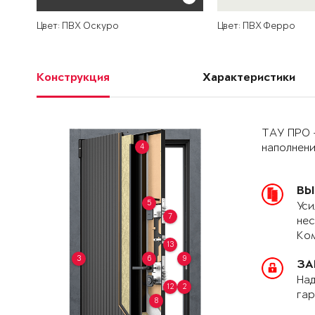
Цвет: ПВХ Оскуро
Цвет: ПВХ Ферро
Конструкция
Характеристики
ТАУ ПРО 
4
наполнен
ВЫ
5
Уси
7
нес
Ком
13
3
6
9
ЗА
Над
12
2
гар
8