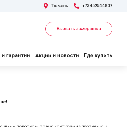
Тюмень
+73452544807
Вызвать замерщика
 и гарантии
Акции и новости
Где купить
не!
ссивным полотном, тремя контурами уплотнения и