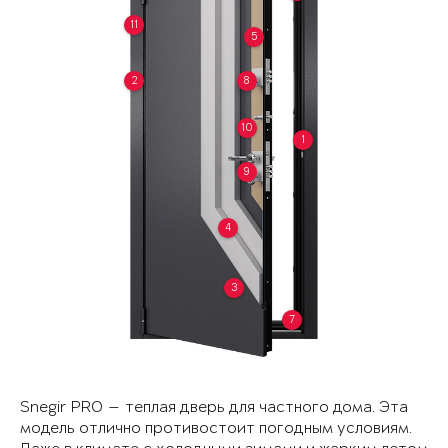
11
5
2
8
10
1
9
4
3
7
Snegir PRO — теплая дверь для частного дома. Эта
модель отлично противостоит погодным условиям.