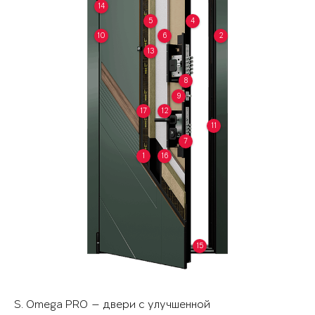
14
5
4
10
6
2
13
8
9
17
12
11
7
1
16
15
S. Omega PRO — двери с улучшенной