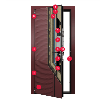
8
4
14
5
7
9
3
6
13
12
2
10
11
1